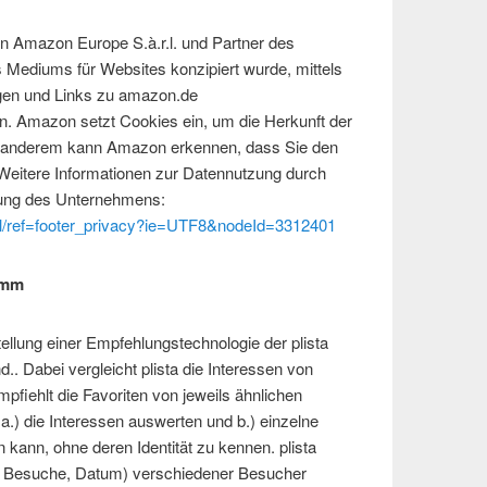
n Amazon Europe S.à.r.l. und Partner des
 Mediums für Websites konzipiert wurde, mittels
gen und Links zu amazon.de
. Amazon setzt Cookies ein, um die Herkunft der
r anderem kann Amazon erkennen, dass Sie den
. Weitere Informationen zur Datennutzung durch
rung des Unternehmens:
l/ref=footer_privacy?ie=UTF8&nodeId=3312401
amm
stellung einer Empfehlungstechnologie der plista
. Dabei vergleicht plista die Interessen von
fiehlt die Favoriten von jeweils ähnlichen
 a.) die Interessen auswerten und b.) einzelne
ann, ohne deren Identität zu kennen. plista
ks, Besuche, Datum) verschiedener Besucher