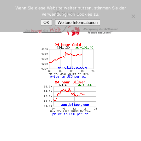
Wenn Sie diese Website weiter nutzen, stimmen Sie der
Suchen
Verwendung von Cookies zu.
OK
Weitere Informationen
das-bewegt-die-welt.de
Vorsprung durch Wissen! Freude am Lesen!
Hauptmenü
Weiter zum Hauptinhalt
Weiter zum Sekundärinhalt